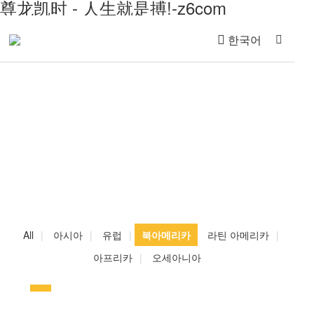
尊龙凯时 - 人生就是搏!-z6com
한국어
글로벌 사례
All
|
아시아
|
유럽
|
북아메리카
라틴 아메리카
|
아프리카
|
오세아니아