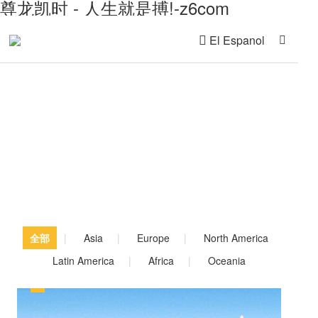
尊龙凯时 - 人生就是搏!-z6com
El Espanol
Casos Globales
全部
|
Asia
|
Europe
|
North America
Latin America
|
Africa
|
Oceania