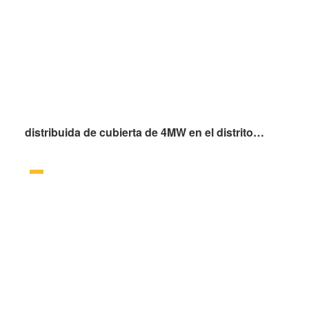
distribuida de cubierta de 4MW en el distrito de Fengxian, Shanghai (Proyecto Sol Dorado)