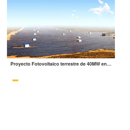
Proyecto Fotovoltaico terrestre de 40MW en Lingwu, Yinchuan, Región Autónoma Hui de Ningxia