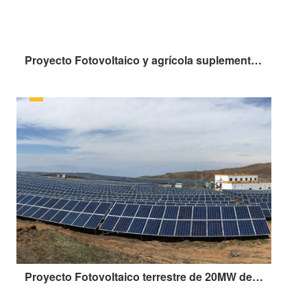
Proyecto Fotovoltaico y agrícola suplementaria de 20MW en el condado de Renxian, ciudad de Xingtai, provincia de Hebei (Proyecto de demostración)
Proyecto Fotovoltaico terrestre de 20MW de Recursos Eléctricos de China en Zhaotong, provincia de Yunnan