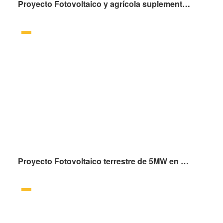
Proyecto Fotovoltaico y agrícola suplementariode 5.551MW en Yanchi, Wuzhong, Región Autónoma Hui de Ningxia
Proyecto Fotovoltaico terrestre de 5MW en Beixiang, prefectura de Hainan, provincia de Qinghai