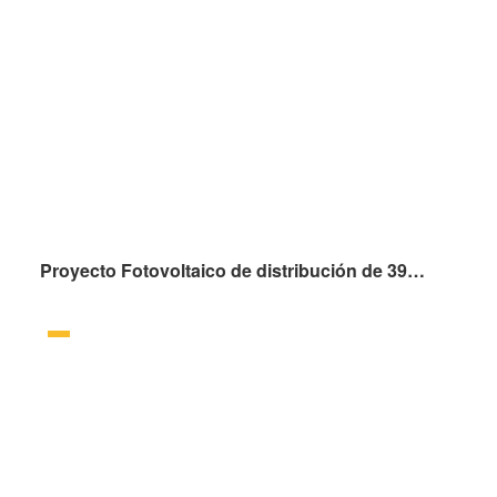
Proyecto Fotovoltaico de distribución de 397.8kW del Gobierno Popular del municipio de Liqizhuang, ciudad de Sanhe, provincia de Hebei