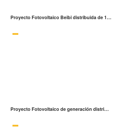
Proyecto Fotovoltaico Beibi distribuida de 1.73MW en la ciudad de Nantong, provincia de Jiangsu
Proyecto Fotovoltaico de generación distribuida sobre cubierta de 1.4MW en la central de producción de JA SOLAR de Hefei en la provincia de Anhui