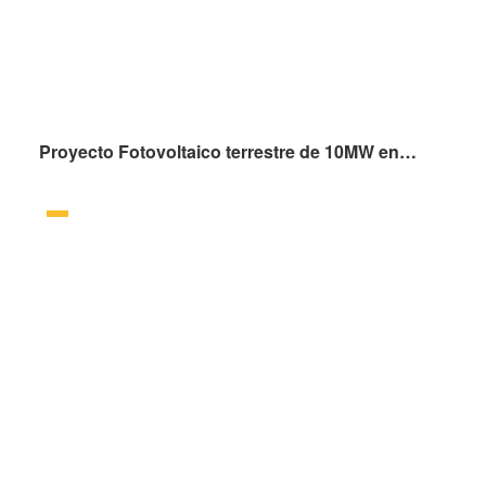
Proyecto Fotovoltaico terrestre de 10MW en el area desértica minera de Qianling, ciudad de Huaibei, provincia de Anhui