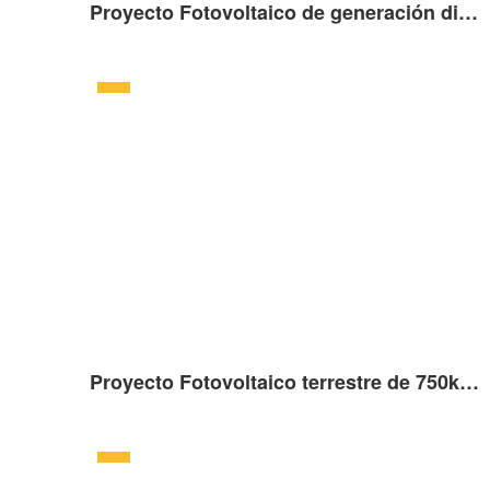
Proyecto Fotovoltaico de generación distribuida sobre cubierta de 39kW en Plymouth, Reino Unido
Proyecto Fotovoltaico terrestre de 750kW en Alemania