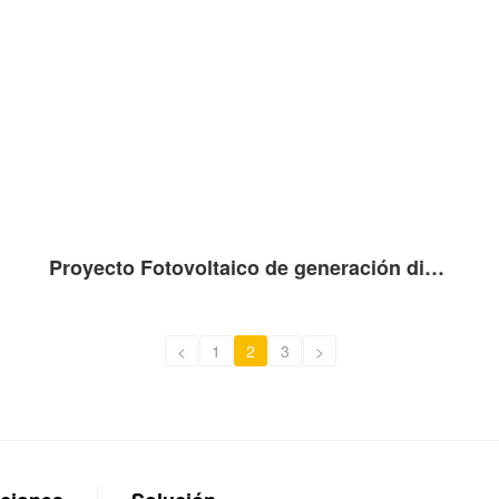
Proyecto Fotovoltaico de generación distribuida sobre cubierta de 170kW en Parque Vacacional de Bloemketerp, Franeker, Países Bajos
<
1
2
3
>