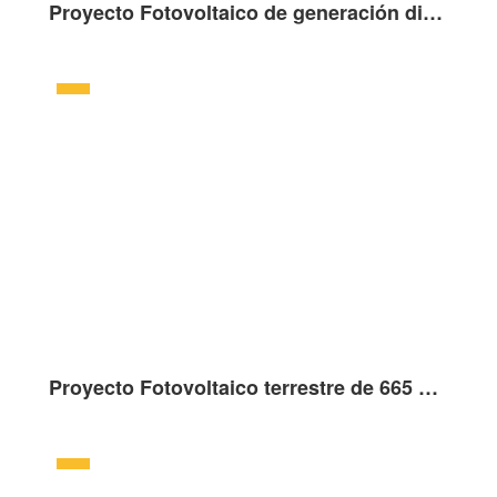
Proyecto Fotovoltaico de generación distribuida sobre cubierta de 4.83kW en Strazhsky, Eslovaquia
Proyecto Fotovoltaico terrestre de 665 kW en Saint Jean du Falga, Francia