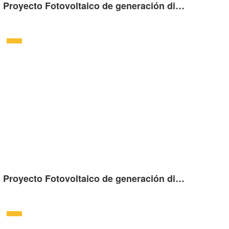
Proyecto Fotovoltaico de generación distribuida sobre cubierta de 4.14kW en Strazhsky, Eslovaquia
Proyecto Fotovoltaico de generación distribuida sobre cubierta de 163kW en Surzak, Francia