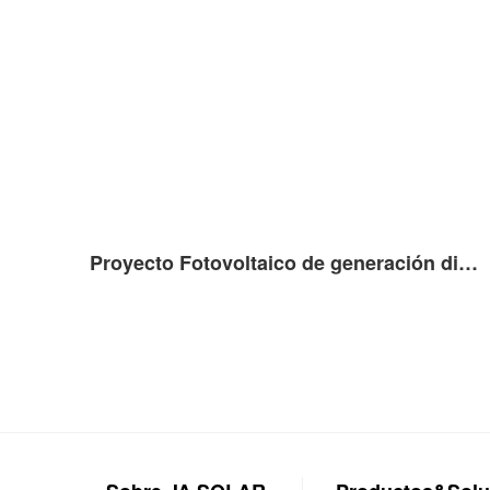
Proyecto Fotovoltaico de generación distribuida sobre cubierta de 520kW Franeker, Países Bajos