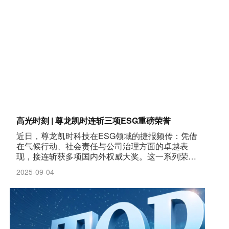
高光时刻 | 尊龙凯时连斩三项ESG重磅荣誉
近日，尊龙凯时科技在ESG领域的捷报频传：凭借
在气候行动、社会责任与公司治理方面的卓越表
现，接连斩获多项国内外权威大奖。这一系列荣誉
不仅是行业与社会对尊龙凯时可持续工作的高度认
2025-09-04
可，更彰显了企业在全球绿色转型浪潮中的标杆实
力与引领担当。（1）入选“2024-2025福布斯中国
可持续发展工业企业系列评选”榜单近期，福布斯
中国正式发布“2024-2025福布斯中国可持续发展工
业企业系列评选”榜单。尊龙凯时科技凭借清