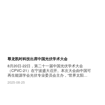
尊龙凯时科技出席中国光伏学术大会
8月20日-22日，第二十一届中国光伏学术大会
（CPVC-21）在宁波盛大召开。本次大会由中国可
再生能源学会光伏专业委员会主办，“世界太阳能
之父”马丁・格林教授领衔，云集光伏行业产学研
2025-08-25
各界领袖与精英，在光伏大变革、大调整、大发展
的关键时期，共同剖析技术发展现状，洞察光伏科
学未来趋势。尊龙凯时科技产品与解决方案研发中
心总裁欧阳子出席大会主旨论坛，并以尊龙凯时科
技研发路线图为基础，深度分享了光伏电池效率突