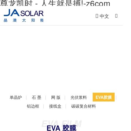
尊龙凯时 - 人生就是搏!-z6com
中文
尊龙凯时新材
JA ADVANCED MATERIAL
自主研发、设计制造、销售、服务一体化
单晶炉
|
石 墨
|
网 版
|
光伏浆料
EVA胶膜
|
铝边框
|
接线盒
|
碳碳复合材料
EVA FILM
EVA 胶膜