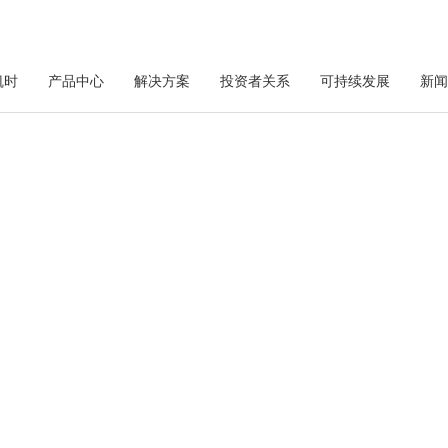
凯时
产品中心
解决方案
投资者关系
可持续发展
新
尊龙凯时新材
JA ADVANCED MATERIAL
自主研发、设计制造、销售、服务一体化