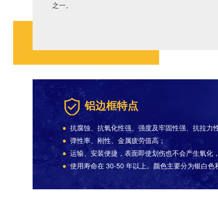
之一。
铝边框特点
●
抗腐蚀、抗氧化性强、强度及牢固性强、抗拉力
●
弹性率、刚性、金属疲劳值高；
●
运输、安装便捷，表面即使划伤也不会产生氧化
●
使用寿命在 30-50 年以上。颜色主要分为银白