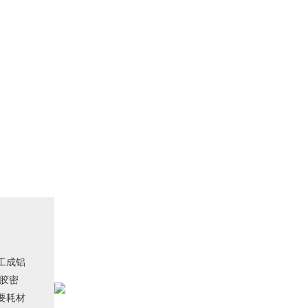
工成铝
胶密
要耗材