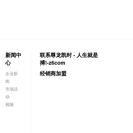
新闻中
联系尊龙凯时 - 人生就是
心
搏!-z6com
经销商加盟
企业新
闻
市场活
动
视频