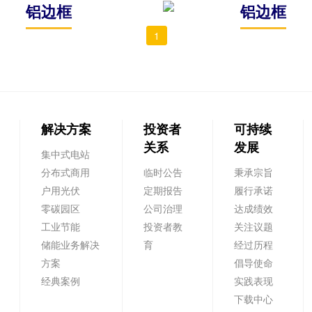
铝边框
铝边框
1
解决方案
投资者
可持续
关系
发展
集中式电站
分布式商用
临时公告
秉承宗旨
户用光伏
定期报告
履行承诺
零碳园区
公司治理
达成绩效
工业节能
投资者教
关注议题
储能业务解决
育
经过历程
方案
倡导使命
经典案例
实践表现
下载中心