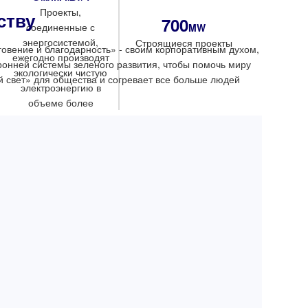
Проекты,
ству
700
соединенные с
MW
энергосистемой,
Строящиеся проекты
оговение и благодарность» - своим корпоративным духом,
ежегодно производят
ронней системы зеленого развития, чтобы помочь миру
экологически чистую
й свет» для общества и согревает все больше людей
электроэнергию в
объеме более
25
млн. кВтч
Строящиеся базы с
ы с
электростанциями
ями
распределенного типа, ежегодно
 типа
вырабатывающие экологически
чистую электроэнергию