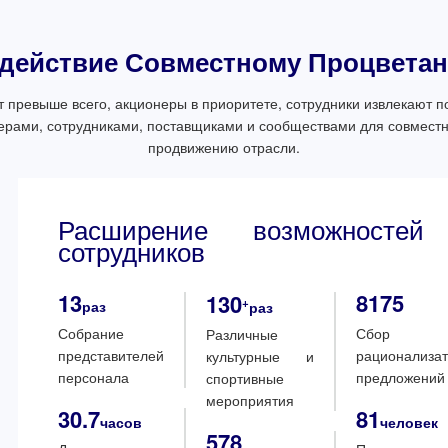
действие Совместному Процвета
 превыше всего, акционеры в приоритете, сотрудники извлекают п
нерами, сотрудниками, поставщиками и сообществами для совмест
продвижению отрасли.
Расширение возможносте
сотрудников
13
8175
130
+
раз
раз
Собрание
Сбор
Различные
представителей
рационализат
культурные и
персонала
предложений
спортивные
мероприятия
30.7
81
часов
человек
578