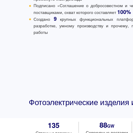
●
Подписано «Соглашение о добросовестном и че
100%
поставщиками, охват которого составляет
9
●
Создано
крупных функциональных платфо
разработке, умному производству и прочему,
работы
Фотоэлектрические изделия
88
135
GW
Совокупные поставки
Страны и регионы