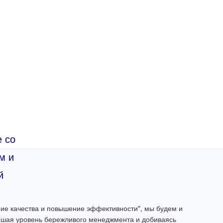
е со
м и
й
ние качества и повышение эффективности", мы будем и
вышая уровень бережливого менеджмента и добиваясь