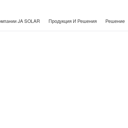
омпании JA SOLAR
Продукция И Решения
Решение
Устойчивое Развити