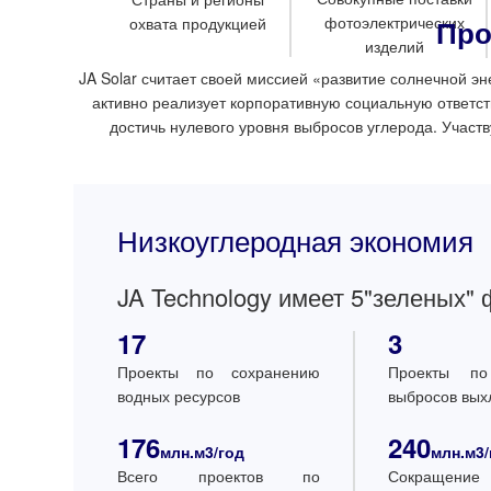
фотоэлектрических
охвата продукцией
Про
изделий
JA Solar считает своей миссией «развитие солнечной эн
активно реализует корпоративную социальную ответст
достичь нулевого уровня выбросов углерода. Участ
Низкоуглеродная экономия
JA Technology имеет 5"зеленых"
17
3
Проекты по сохранению
Проекты по
водных ресурсов
выбросов вых
176
240
млн.м3/год
млн.м3/
Всего проектов по
Сокращени