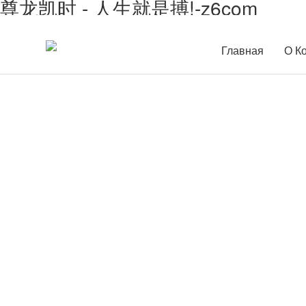
尊龙凯时 - 人生就是搏!-z6com
Главная
О К