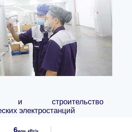
ка и строительство
еских электростанций
6
млн. кВт/ч