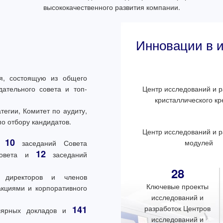
высококачественного развития компании.
Инновации в и
ия, состоящую из общего
ательного совета и топ-
Центр исследований и р
кристаллического к
тегии, Комитет по аудиту,
по отбору кандидатов.
Центр исследований и р
10
модулей
в,
заседаний Совета
12
совета и
заседаний
28
директоров и членов
Ключевые проекты
кциями и корпоративного
исследований и
141
разработок Центров
ярных докладов и
исследований и