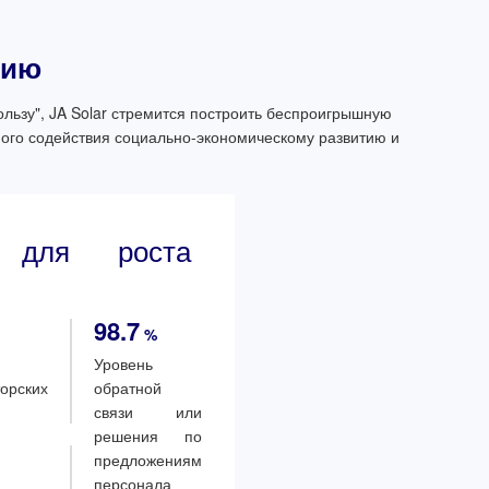
нию
ользу", JA Solar стремится построить беспроигрышную
ного содействия социально-экономическому развитию и
й для роста
98.7
%
Уровень
орских
обратной
связи или
решения по
предложениям
персонала