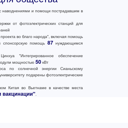
с наводнениями и помощи пострадавшим в
ржки от фотоэлектрических станций для
юаней
проекта во благо народа", включая помощь
87
и спонсорскую помощь
нуждающимся
 Цинхуа "Интегрированное обеспечение
50
 модули мощностью
кВт
урса по солнечной энергии Сианьскому
 университету подарены фотоэлектрические
вом Китая во Вьетнаме в качестве места
и вакцинации"
.