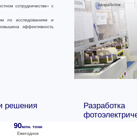
разработок
стном сотрудничестве» с
рм по исследованиям и
 повышена эффективность
 и решения
Разработ
фотоэлектрич
90
млн. тонн
Ежегодное