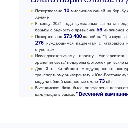
10
●
Пожертвовано
миллионов юаней на борьбу 
Хэнане
●
К концу 2021 года суммарные выплаты подде
56
борьбы с бедностью превысили
миллионов 
573 400
●
Пожертвовано
юаней на "Три крупных 
276
нуждающимся пациентам с катарактой 
студентам
●
Исследовательскому проекту Университета
хранения света" подарены фотоэлектрические
●
Для 3-го Китайского международного конк
транспортному университету и Юго-Восточному
73
модули общей мощностью около
кВт
●
Вьетнамская база была определена посольст
"Весенней кампани
вакцинации в рамках