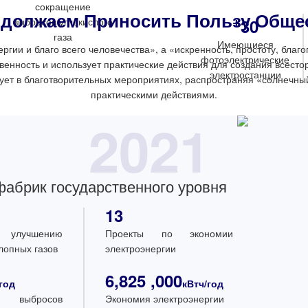
сокращение
должаем Приносить Пользу Обще
+
выбросов углекислого
30
газа
Имеющиеся
ергии и благо всего человечества», а «искренность, простоту, благ
фотоэлектрические
венность и использует практические действия для создания всесто
электростанции
вует в благотворительных мероприятиях, распространяя «солнечны
практическими действиями.
2021
28.55
MW
Строящиеся баз
электростанци
 фабрик государственного уровня
распределенного
13
 улучшению
Проекты по экономии
лопных газов
электроэнергии
6,825 ,000
год
кВтч/год
е выбросов
Экономия электроэнергии