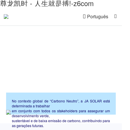
尊龙凯时 - 人生就是搏!-z6com
Português
Sustentabilidade
No contexto global de “Carbono Neutro”, a JA SOLAR está
determinada a trabalhar
em conjunto com todos os stakeholders para assegurar um
desenvolvimento verde,
sustentável e de baixa emissão de carbono, contribuindo para
as gerações futuras.