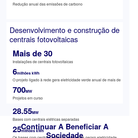
Redução anual das emissões de carbono
Desenvolvimento e construção de
centrais fotovoltaicas
Mais de 30
Instalações de centrais fotovoltaicas
6
milhões kWh
O projeto ligado à rede gera eletricidade verde anual de mais de
700
MW
Projetos em curso
28.55
MW
Bases com centrais elétricas separadas
Continuar A Beneficiar A
25
milhões kWh
Sociedade
Os bases com centrais elétricas separadas geram eletricidade