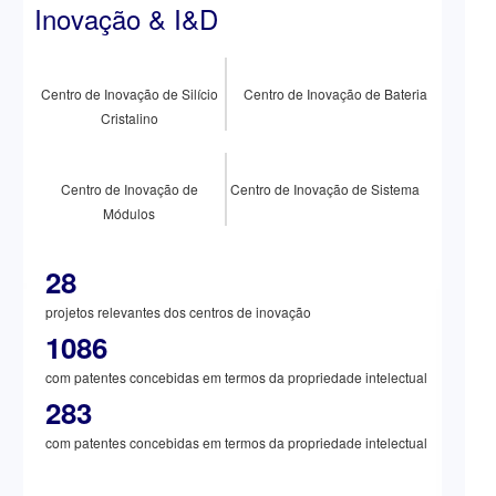
12
Inovação & I&D
reuniões de Comités Especiais
●
Organização de uma sessão de formação para o Concelho de
Administração, o Comité de Supervisão e os colaboradores
superiores sobre os temas da gestão de governação
Centro de Inovação de Silício
Centro de Inovação de Bateria
empresarial
Cristalino
4
●
Realização de preparação e divulgação de
relatórios
141
periódicos e
relatórios intercalares
100%
●
Centro de Inovação de
Centro de Inovação de Sistema
de cobertura da celebração do Acordo de
Módulos
Cooperação em matéria de Fiabilidade com os fornecedores
9
●
Construção de
plataformas funcionais tais como I&D e
produção intelectual para melhorar a eficiência do trabalho
28
projetos relevantes dos centros de inovação
1086
com patentes concebidas em termos da propriedade intelectual
283
com patentes concebidas em termos da propriedade intelectual