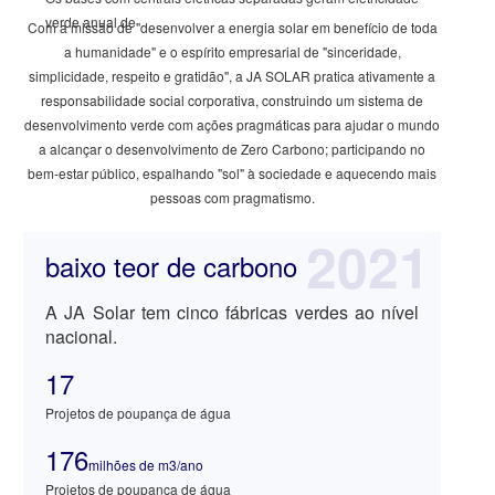
verde anual de
Com a missão de "desenvolver a energia solar em benefício de toda
a humanidade" e o espírito empresarial de "sinceridade,
simplicidade, respeito e gratidão", a JA SOLAR pratica ativamente a
responsabilidade social corporativa, construindo um sistema de
desenvolvimento verde com ações pragmáticas para ajudar o mundo
a alcançar o desenvolvimento de Zero Carbono; participando no
bem-estar público, espalhando "sol" à sociedade e aquecendo mais
pessoas com pragmatismo.
2021
baixo teor de carbono
A JA Solar tem cinco fábricas verdes ao nível
nacional.
17
Projetos de poupança de água
176
milhões de m3/ano
Projetos de poupança de água