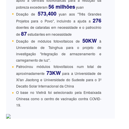
apoio a centrais fotovoltaicas para a redução da
56 milhões
pobreza excederam
yuan
573,400
●
Doação de
yuan aos "Três Grandes
276
Projetos para o Povo", incluindo a ajuda a
doentes de cataratas em necessidade e o patrocínio
87
de
estudantes em necessidade
50KW
●
Doação de módulos fotovoltaicos de
à
Universidade de Tsinghua para o projeto de
investigação "Integração de armazenamento e
carregamento de luz".
●
Patrocinou módulos fotovoltaicos num total de
73KW
aproximadamente
para a Universidade de
Xi'an Jiaotong e Universidade do Sudeste para o 3º
Decatlo Solar Internacional da China
●
O base no Vietnã foi selecionado pela Embaixada
Chinesa como o centro de vacinação contra COVID-
19.