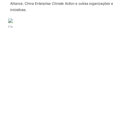
Alliance, China Enterprise Climate Action e outras organizações e
iniciativas.
Relatório De Responsabilidade
Social
2022
2021
2020
2017-2018