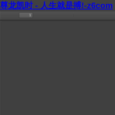
尊龙凯时 - 人生就是搏!-z6com
切
Find
放
缩
工
换
大
小
具
边
栏